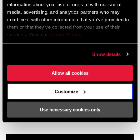
information about your use of our site with our social
Sprache:
Ελληνικά, Română, Język polski,
media, advertising, and analytics partners who may
English, Dansk, Český Jazyk
combine it with other information that you’ve provided to
80 KB
them or that they’ve collected from your use of their
services. View our
Cookie Policy
.
SRAM Gewährleistung
Show details
SRAM und Zipp Gewährleistung
604kb
Allow all cookies
Customize
Videos
Use necessary cookies only
Alle verfügbaren Sprachen anzeigen