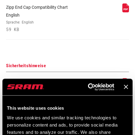
Zipp End Cap Compatibility Chart
MAX. REIFENDRUCK
n/a
English
Sprache:
English
59 KB
MAX. EMPFOHLENES
n/a
SYSTEMGEWICHT
Sicherheitshinweise
Safety Instructions Road Wheels
Sprache:
日本語, 官话, Português,
Nederlands, Italiano, Français,
Español, English, Deutsch
This website uses cookies
207 KB
We use cookies and similar tracking technologies to
personalize content and ads, to provide social media
features and to analyze our traffic. We also share
Safety Instructions Road Wheels EEU