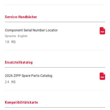
BREMSKOMPATIBILITÄT
n/a
Service-Handbücher
FELGE - INNENBREITE
n/a
Component Serial Number Locator
Sprache:
English
FELGENPROFIL
n/a
10 MB
FELGENOBERFLÄCHE
n/a
Ersatzteilkatalog
NABE
n/a
2026 ZIPP Spare Parts Catalog
24 MB
FREILAUFKÖRPERTYP
Campagnolo, n/a
LAGER
Kompatibilitätskarte
n/a