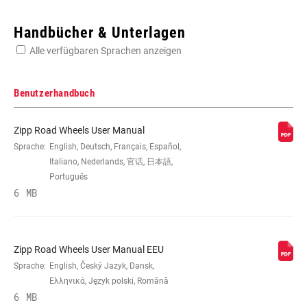
Enter serial number or part number for exact specs
Handbücher & Unterlagen
Alle verfügbaren Sprachen anzeigen
Suchen Sie die Seriennummer Ihres Produkts
Benutzerhandbuch
Zipp Road Wheels User Manual
GRÖSSE (LAUFRÄDER)
Sprache:
English, Deutsch, Français, Español,
700c
Italiano, Nederlands, 官话, 日本語,
Português
FELGENKONSTRUKTION
6 MB
Carbon
REIFENKOMPATIBILITÄT
Clincher Tube, n/a, Tubular
Zipp Road Wheels User Manual EEU
Sprache:
English, Český Jazyk, Dansk,
FELGENTIEFE
n/a
Ελληνικά, Język polski, Română
6 MB