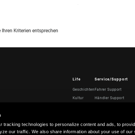
Sort
By:
e Ihren Kriterien entsprechen
Life
Service/Support
Geschichten
Fahrer Support
Kultur
Händler Support
Handbücher, Dokumen
Videos
s
Rückrufe
 tracking technologies to personalize content and ads, to provid
Garantie
ze our traffic. We also share information about your use of our s