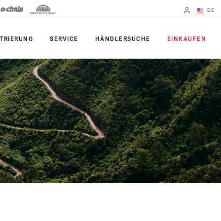
DE
Englisch
TRIERUNG
SERVICE
HÄNDLERSUCHE
EINKAUFEN
Region ändern
PRODUKTE
Shifter
Kettenblatt
Bremsen
Kassetten
Schaltwerke
Ketten
Kurbelgarnituren
Zubehör
Powermeter
Apps
Spider Dampers
UDH, das
Universal-
Innenlager