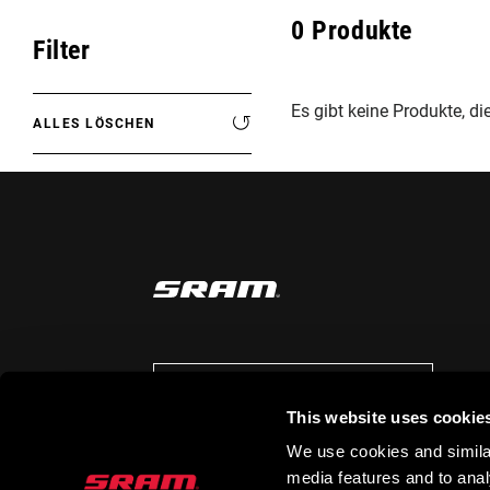
Eagle 70
0
Produkte
ROAD HOME
Filter
Eagle 1987 -
Limitierte Auflage
Es gibt keine Produkte, di
ALLES LÖSCHEN
MOUNTAINBIKE HOME
AUF DEM LAUFENDEN BLEIBEN
This website uses cookie
We use cookies and similar
media features and to analy