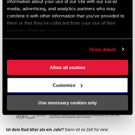
information about your use of our site with our social
den Zustand deiner Bremsbeläge. Wenn die Gesamtdicke des
media, advertising, and analytics partners who may
Belags mit Trägerplatte weniger als 3 mm beträgt, ist es an der
combine it with other information that you’ve provided to
Zeit, die Beläge zu tauschen. Suche die richtigen Beläge für deinen
them or that they’ve collected from your use of their
Bremssattel in unserem
Ersatzteilkatalog
(organische Beläge mit
services. View our
Cookie Policy
.
Stahl Trägerplatte sind unser Standard bei Rennrädern)
und
bestelle sie über deinen Fachhändler. Sollten die Beläge noch
Show details
dick genug sein, überprüfe die Bewegung der Kolben mittels des
Verfahrens zur Belagnachstellung (siehe oben). Überprüfe auch
Allow all cookies
deine Bremsleitungen, um sicher zu gehen, dass sie nirgends
geknickt sind.
Customize
Use necessary cookies only
Ist dein Rad älter als ein Jahr?
Dann ist es Zeit für eine