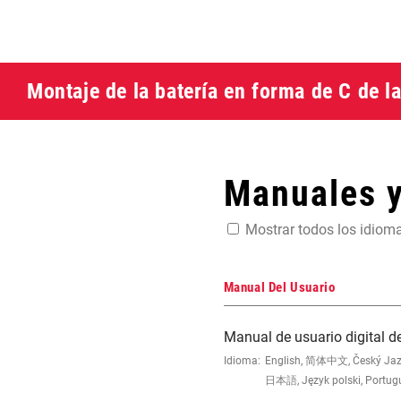
Montaje de la batería en forma de C de l
Manuales 
Mostrar todos los idiom
Manual Del Usuario
Manual de usuario digital d
Idioma:
English, 简体中文, Český Jazyk,
日本語, Język polski, Portug