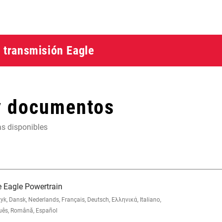
a transmisión Eagle
y documentos
as disponibles
e Eagle Powertrain
 Dansk, Nederlands, Français, Deutsch, Ελληνικά, Italiano,
uês, Română, Español