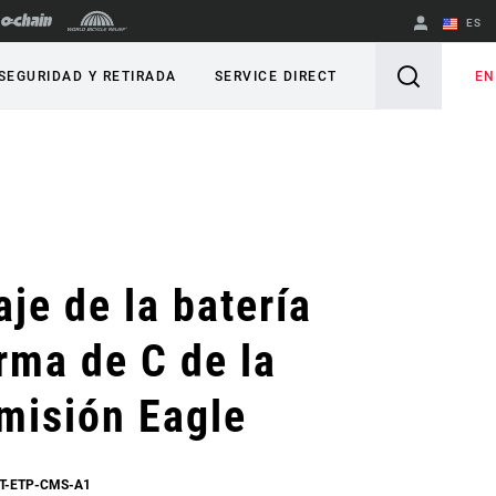
ES
English
EN
SEGURIDAD Y RETIRADA
SERVICE DIRECT
Spanish
Cambiar de
región
je de la batería
rma de C de la
misión Eagle
BT-ETP-CMS-A1