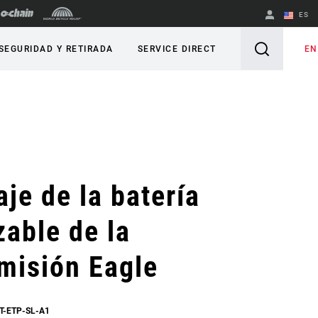
ES
English
EN
SEGURIDAD Y RETIRADA
SERVICE DIRECT
Spanish
Cambiar de
región
je de la batería
zable de la
misión Eagle
T-ETP-SL-A1