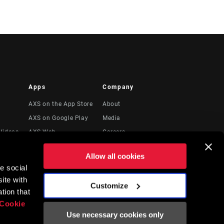
Apps
Company
AXS on the App Store
About
AXS on Google Play
Media
Videos
AXS Web
Careers
Logos
Allow all cookies
Locations
e social
to
Recursos Legales
ite with
Customize
tion that
Cookie
Use necessary cookies only