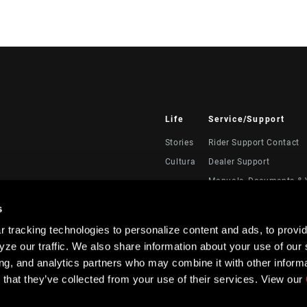
Life
Service/Support
Stories
Rider Support Contact
Cultura
Dealer Support
Manuals, Documents & 
Recalls
s
Warranty
 tracking technologies to personalize content and ads, to provid
Registración del produc
ze our traffic. We also share information about your use of our s
Service Direct
ing, and analytics partners who may combine it with other informa
 that they’ve collected from your use of their services. View our