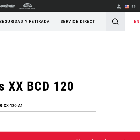
ES
English
EN
SEGURIDAD Y RETIRADA
SERVICE DIRECT
Spanish
Cambiar de
región
os XX BCD 120
CR-XX-120-A1