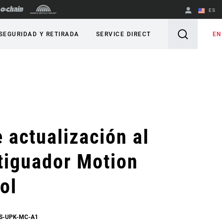
ES
English
EN
SEGURIDAD Y RETIRADA
SERVICE DIRECT
Spanish
Cambiar de
región
e actualización al
tiguador Motion
ol
FS-UPK-MC-A1