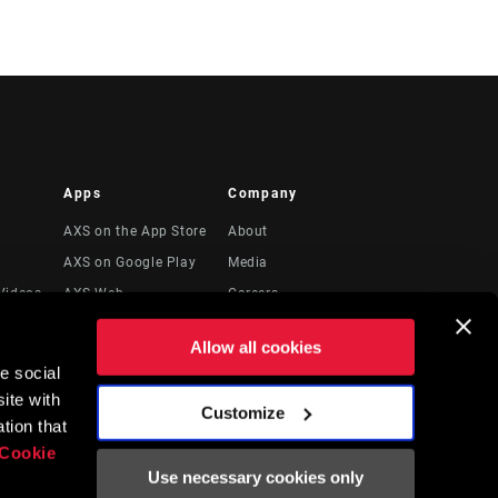
Apps
Company
AXS on the App Store
About
AXS on Google Play
Media
Videos
AXS Web
Careers
Logos
Allow all cookies
Locations
e social
to
Recursos Legales
ite with
Customize
tion that
Cookie
Use necessary cookies only