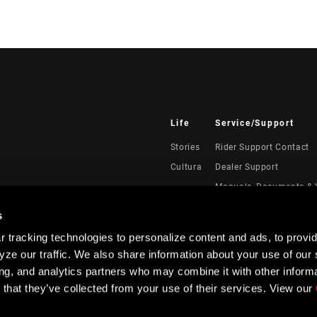
Life
Service/Support
Stories
Rider Support Contact
Cultura
Dealer Support
Manuals, Documents & 
Recalls
s
Warranty
 tracking technologies to personalize content and ads, to provid
Registración del produc
ze our traffic. We also share information about your use of our s
Service Direct
ing, and analytics partners who may combine it with other informa
 that they’ve collected from your use of their services. View our