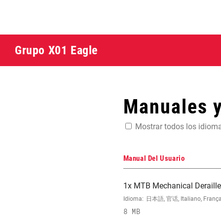
Grupo X01 Eagle
Manuales 
Mostrar todos los idiom
Manual Del Usuario
1x MTB Mechanical Deraill
Idioma:
日本語, 官话, Italiano, Français
8 MB