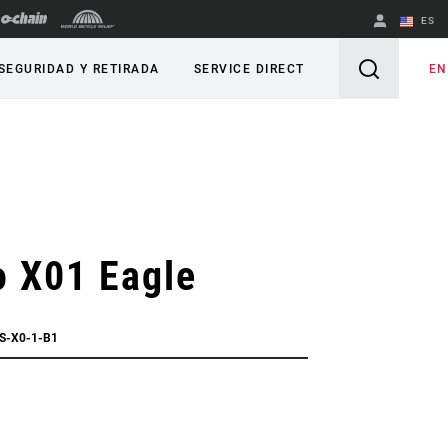
ES
English
EN
SEGURIDAD Y RETIRADA
SERVICE DIRECT
Spanish
Cambiar de
región
o X01 Eagle
S-X0-1-B1