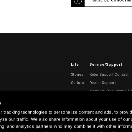
BASE DE CONOCIM
Life
Service/Support
Stories
Rider Support Contact
Cultura
Dealer Support
Manuals, Documents & 
Recalls
s
Warranty
 tracking technologies to personalize content and ads, to provid
Registración del produc
ze our traffic. We also share information about your use of our s
Service Direct
ing, and analytics partners who may combine it with other informa