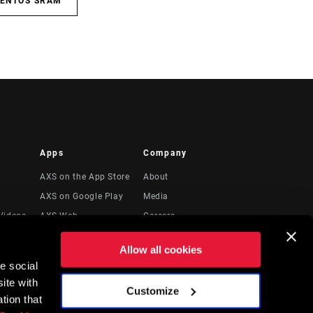
IENTOS SRAM
Apps
Company
AXS on the App Store
About
AXS on Google Play
Media
Videos
AXS Web
Careers
Logos
Allow all cookies
Locations
e social
to
Recursos Legales
ite with
Customize
tion that