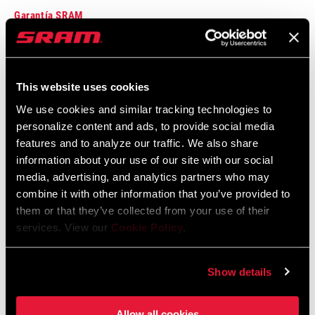
Garantía SRAM
Garantía SRAM y ZIPP
604 kb
This website uses cookies
We use cookies and similar tracking technologies to
personalize content and ads, to provide social media
features and to analyze our traffic. We also share
Encuentra una tienda
information about your use of our site with our social
media, advertising, and analytics partners who may
combine it with other information that you’ve provided to
them or that they’ve collected from your use of their
Te animamos a visitar tu tienda de bicis más cercana,
services. View our
Cookie Policy
.
especialmente los puntos de venta oficiales SRAM, para recibir el
asesoramiento, montaje y mantenimiento de un experto en
productos SRAM.
Show details
Allow all cookies