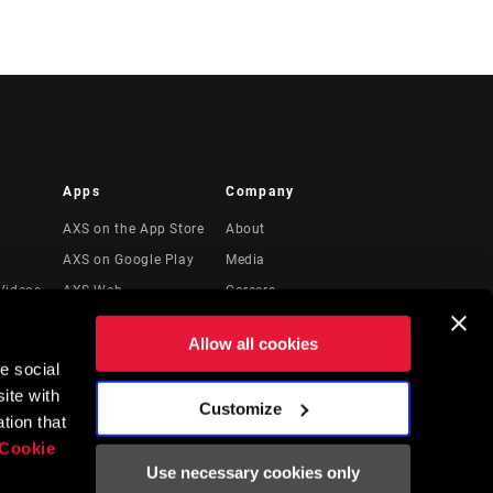
Apps
Company
AXS on the App Store
About
AXS on Google Play
Media
Videos
AXS Web
Careers
Logos
Allow all cookies
Locations
e social
to
Recursos Legales
ite with
Customize
tion that
Cookie
Use necessary cookies only