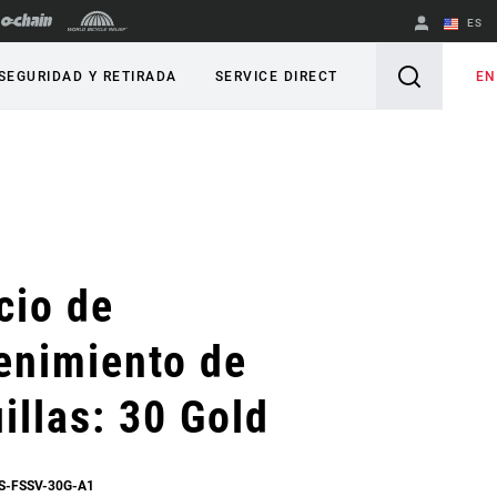
ES
English
EN
SEGURIDAD Y RETIRADA
SERVICE DIRECT
Spanish
Cambiar de
región
cio de
enimiento de
illas: 30 Gold
SS-FSSV-30G-A1