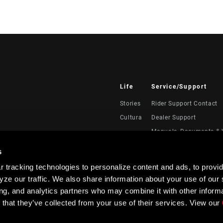
Life
Service/Support
Stories
Rider Support Contact
Cultura
Dealer Support
Manuals, Documents & 
Recalls
s
Warranty
 tracking technologies to personalize content and ads, to provid
Registración del produc
ze our traffic. We also share information about your use of our s
Service Direct
ing, and analytics partners who may combine it with other informa
 that they’ve collected from your use of their services. View our