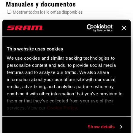
Manuales y documentos
Mostrar todos los idiomas disponibles
Garantía SRAM
Garantía SRAM y ZIPP
This website uses cookies
604 kb
We use cookies and similar tracking technologies to
personalize content and ads, to provide social media
features and to analyze our traffic. We also share
information about your use of our site with our social
media, advertising, and analytics partners who may
Encuentra una tienda
combine it with other information that you’ve provided to
them or that they’ve collected from your use of their
services. View our
Cookie Policy
.
Te animamos a visitar tu tienda de bicis más cercana,
especialmente los puntos de venta oficiales SRAM, para recibir el
Show details
asesoramiento, montaje y mantenimiento de un experto en