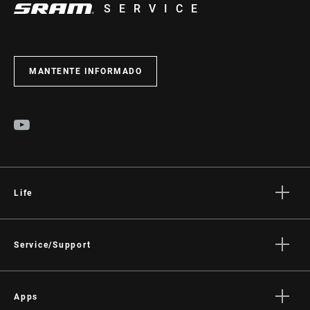
SERVICE
MANTENTE INFORMADO
Life
Stories
Cultura
Service/Support
Rider Support Contact
Dealer Support
Apps