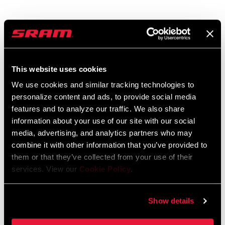
Garantía SRAM
Garantía SRAM y ZIPP
604 kb
This website uses cookies
We use cookies and similar tracking technologies to
personalize content and ads, to provide social media
features and to analyze our traffic. We also share
information about your use of our site with our social
Encuentra una tienda
media, advertising, and analytics partners who may
combine it with other information that you’ve provided to
them or that they’ve collected from your use of their
Te animamos a visitar tu tienda de bicis más cercana,
services. View our
Cookie Policy
.
especialmente los puntos de venta oficiales SRAM, para recibir el
asesoramiento, montaje y mantenimiento de un experto en
Show details
productos SRAM.