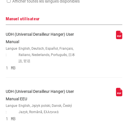
Afficher toutes les langues disponibles
Manuel utilisateur
UDH (Universal Derailleur Hanger) User
Manual
Langue
English, Deutsch, Español, Français,
:
Italiano, Nederlands, Português, 日本
語, 官话
1 MB
UDH (Universal Derailleur Hanger) User
Manual EEU
Langue
English, Język polski, Dansk, Český
:
Jazyk, Română, Ελληνικά
1 MB