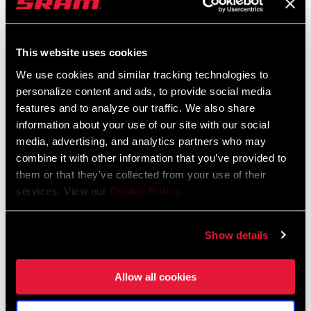
2024 Road Frame Fit Specifications
Langue
English
:
This website uses cookies
10 MB
We use cookies and similar tracking technologies to
personalize content and ads, to provide social media
features and to analyze our traffic. We also share
information about your use of our site with our social
media, advertising, and analytics partners who may
Vidéos
combine it with other information that you’ve provided to
Afficher toutes les langues disponibles
them or that they’ve collected from your use of their
services. View our
Cookie Policy
.
Show details
Allow all cookies