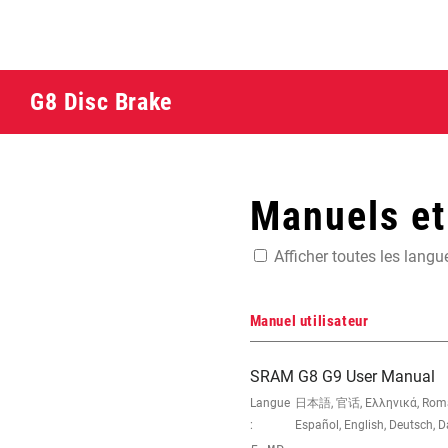
G8 Disc Brake
Manuels e
Afficher toutes les langu
Manuel utilisateur
SRAM G8 G9 User Manual
Langue
日本語, 官话, Ελληνικά, Română,
:
Español, English, Deutsch, 