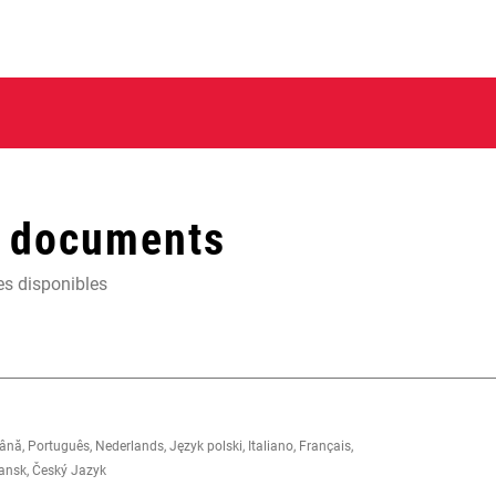
t documents
es disponibles
 Português, Nederlands, Język polski, Italiano, Français,
Dansk, Český Jazyk