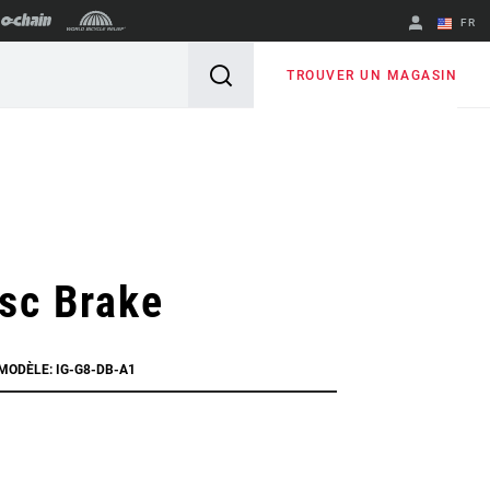
FR
English
TROUVER UN MAGASIN
Spanish
Changer de
région
sc Brake
 MODÈLE: IG-G8-DB-A1