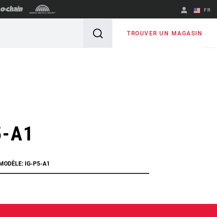
FR
English
TROUVER UN MAGASIN
Spanish
Changer de
région
5-A1
MODÈLE: IG-P5-A1