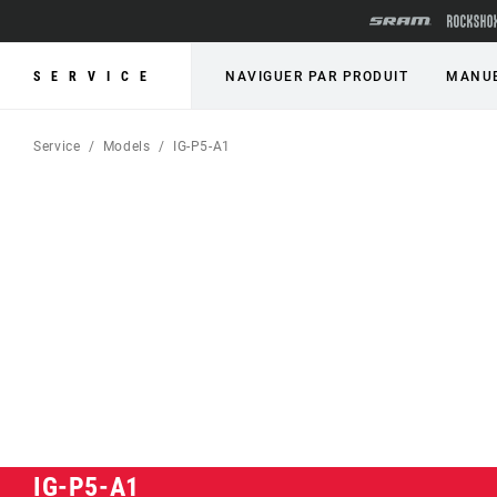
SERVICE
NAVIGUER PAR PRODUIT
MANUE
Service
Models
IG-P5-A1
IG-P5-A1