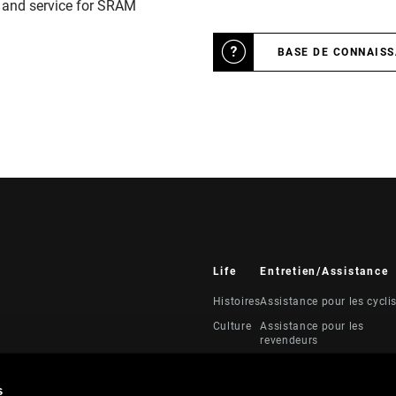
n and service for SRAM
BASE DE CONNAIS
Life
Entretien/Assistance
Histoires
Assistance pour les cycli
Culture
Assistance pour les
revendeurs
Manuels, documents et
vidéos
s