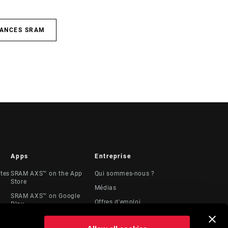
SANCES SRAM
Apps
Entreprise
stes
SRAM AXS™ on the App
Qui sommes-nous ?
Store
Médias
SRAM AXS™ on Google
Offres d'emploi
Play
Logos
AXS Web