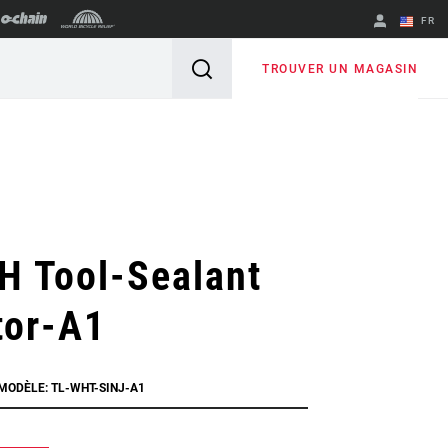
FR
English
TROUVER UN MAGASIN
Spanish
Changer de
région
H Tool-Sealant
tor-A1
 MODÈLE: TL-WHT-SINJ-A1