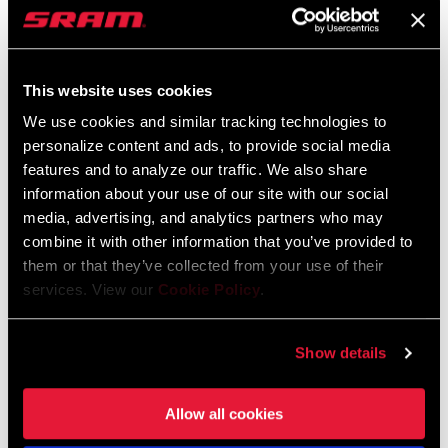
Ces deux ajustements peuvent s'influencer l'un l'autre, alors
gardez un œil sur les deux lorsque vous les faites. Lorsque vous
êtes satisfait de la position du dérailleur avant, serrez la vis au
This website uses cookies
couple de 6Nm.
We use cookies and similar tracking technologies to
Si vous avez du mal à obtenir un alignement correct, nous avons
personalize content and ads, to provide social media
récemment développé un outil qui facilite l’installation du dérailleur
features and to analyze our traffic. We also share
avant. Votre magasin local en a peut-être déjà un et peut régler
information about your use of our site with our social
votre dérailleur avant en quelques étapes.
media, advertising, and analytics partners who may
combine it with other information that you’ve provided to
them or that they’ve collected from your use of their
services. View our
Cookie Policy
.
Show details
Allow all cookies