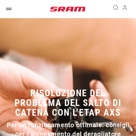
RISOLUZIONE DEL
PROBLEMA DEL SALTO DI
CATENA CON L’ETAP AXS
Per un funzionamento ottimale: consigli
per l’allineamento del deragliatore