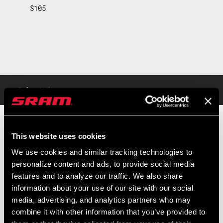
$105
Présentation
Légère et ergonomique, la pédale MX est idéale pour tous les
This website uses cookies
usages du VTT. Avec son axe en acier évidé, elle offre légèreté et
We use cookies and similar tracking technologies to
robustesse pour affronter tous les types de sentiers. Le design
personalize content and ads, to provide social media
ATAC de TIME garantit un enclenchement particulièrement facile,
features and to analyze our traffic. We also share
LIRE LA SUITE
sûr et confortable. Le système ATAC de la pédale MX évacue en
information about your use of our site with our social
outre la boue et les débris à chaque enclenchement. Grâce aux
PRIX DE VENTE PUBLICS
IDENTIFIANT DU
media, advertising, and analytics partners who may
CONSEILLÉS
MODÈLE
cales interchangeables, vous obtenez deux angles de
combine it with other information that you’ve provided to
$105
PD-MX-C1