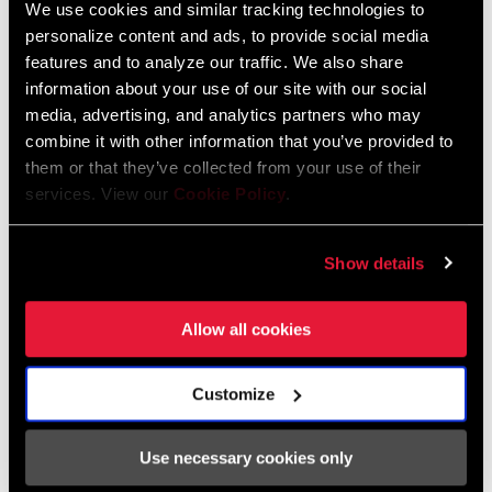
We use cookies and similar tracking technologies to
personalize content and ads, to provide social media
features and to analyze our traffic. We also share
TROUVER UN MAGASIN
information about your use of our site with our social
media, advertising, and analytics partners who may
combine it with other information that you’ve provided to
them or that they’ve collected from your use of their
services. View our
Cookie Policy
.
CARACTÉRISTIQUES
L'axe PowerSpline en alliage d'acier chromoly traité
Show details
thermiquement est doté de 12 cannelures pour s'assurer une
tenue dans la durée, même avec les pilotes les plus exigeants.
Allow all cookies
Customize
Spécifications
Use necessary cookies only