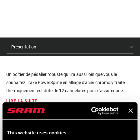
Présentation
Un boîtier de pédalier robuste qui ira aussi loin que vous le
souhaitez. L'axe PowerSpline en alliage d'acier chromoly traité
thermiquement est doté de 12 cannelures pour s'assurer une
tenue dans la durée, même avec les pilotes les plus exigeants.
LIRE LA SUITE
PRIX DE VENTE PUBLICS
IDENTIFIANT DU
CONSEILLÉS
MODÈLE
$35
BB-PS-A1
This website uses cookies