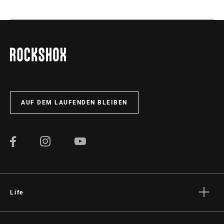
Im SRAM-Service-Hub
MONTAGE. SERVICE. KOMPATIBILITÄT.
stehen alle Unterlagen zur Verfügung, die man für die
Einrichtung, Verwendung und Wartung der Komponenten
benötigt.
BESUCHEN SIE DIE PRODUKTSERVICE-SEITE
AUF DEM LAUFENDEN BLEIBEN
Life
Geschichten