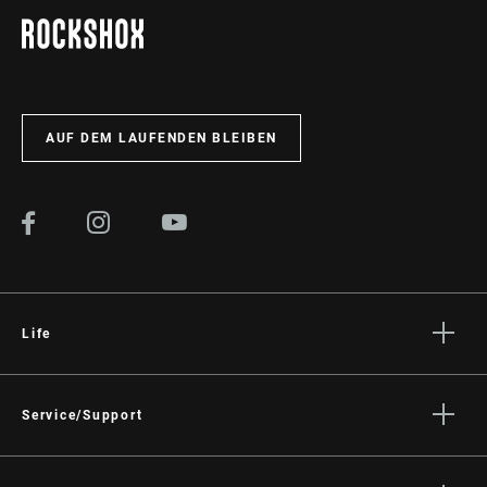
Einrichtung, Verwendung und Wartung der Komponenten
benötigt.
BESUCHEN SIE DIE PRODUKTSERVICE-SEITE
AUF DEM LAUFENDEN BLEIBEN
Life
Geschichten
Kultur
Service/Support
Rider Support