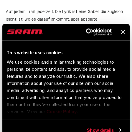
Auf jedem Trail, jederzeit. Die Lyrik ist eine Gabel, die zugleich
leicht ist, wo es darauf ankommt, aber absolute
Skrupellosigkeit auf der Abfahrt beweist. Die Delta RC-
Dämpfung verfügt über einen intuitiv zu bedienenden
MEHR DAZU
Druckstufen-Einsteller, mit dem das Setup schnell, leicht
verständlich und kommunizierbar wird. Mit kompromissloser
This website uses cookies
Vielseitigkeit bleibt die Lyrik stets beherrschbar und präzise -
We use cookies and similar tracking technologies to
EIGENSCHAFTEN
ohne dich auszubremsen, wenn aus der „kleinen Ausfahrt“ mal
personalize content and ads, to provide social media
wieder eine tretintensive Tagestour wird. Praktisch, fähig und
NEU Die Delta RC-Dämpfung mit einfach einzustellender
features and to analyze our traffic. We also share
immer bereit für die nächste Herausforderung.
Druckstufe und unabhängiger Zugstufe bietet intuitive
information about your use of our site with our social
Regler und eine fast lautlose Performance, damit du dich
media, advertising, and analytics partners who may
auf den Trail konzentrieren kannst.
combine it with other information that you’ve provided to
them or that they’ve collected from your use of their
DebonAir+-Luftfeder mit idealer Balance aus Sensibilität
services. View our
Cookie Policy
.
bei kleinen Schlägen und vollen Gegenhalt im mittleren und
letzten Federwegsbereich, damit jeder Fahrer sich auch im
groben Gelände selbstsicher fühlt.
Show details