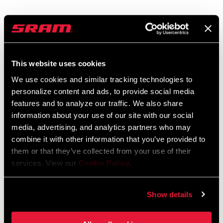
Du träumst vom leichtesten XC-Race-Bike? Dann bist du bei
der SID SL genau richtig! Die SID SL ist jetzt noch
leistungsfähiger. Sie steht für maximal reduziertes Gewicht
bei gleichzeitig kompromissloser XC-Performance. Mit ihrer
MEHR DAZU
This website uses cookies
Luftfeder, die von der SID inspiriert wurde, einer vergrößerten
We use cookies and similar tracking technologies to
Gleitlager-Überlappung, reduzierter Reibung und Platz für
personalize content and ads, to provide social media
breitere Reifen ist die SID SL für anspruchsvolle XC-Rennen
features and to analyze our traffic. We also share
EIGENSCHAFTEN
ausgelegt.
information about your use of our site with our social
Debonair+-Luftfeder
media, advertising, and analytics partners who may
combine it with other information that you’ve provided to
100 mm oder 110 mm Federwegs-Optionen
them or that they’ve collected from your use of their
Charger-Dämpfung mit Open/Pedal/Lock-Positionen
services. View our
Cookie Policy
.
MEHR EIGENSCHAFTEN ANZEIGEN
Show details
Einige Produktvarianten, die auf dieser Seite gezeigt werden, sind nicht
im Handel erhältlich und werden nur an Komplettfahrrädern verbaut.
Einzelheiten erfährst du bei deinem Händler.