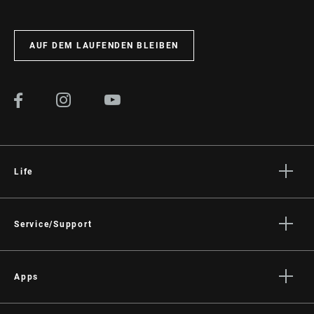
AUF DEM LAUFENDEN BLEIBEN
Life
Geschichten
Kultur
Service/Support
Rider Support
Händler Support
Apps
Handbücher, Dokumente & Videos
Trailhead App