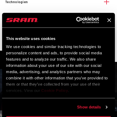
Technologien
DebonAir
Service
Es ist in Ordnung, weich zu sein. Die DebonAir schämt sich
nicht dafür, bei der kleinsten Erschütterung nachzugeben.
This website uses cookies
Tatsächlich werden damit Monarch- und Monarch Plus-
Im SRAM-Service-Hub
MONTAGE. SERVICE. KOMPATIBILITÄT.
Dämpfer von Beginn an weicher denn je. Du magst das als
We use cookies and similar tracking technologies to
stehen alle Unterlagen zur Verfügung, die man für die
Schwäche betrachten, bis du dich mit der DebonAir auf die
personalize content and ads, to provide social media
Einrichtung, Verwendung und Wartung der Komponenten
TRAILHEAD APP
features and to analyze our traffic. We also share
Strecke begibst. Es wird eine nahtlose Verbindung zwischen
benötigt.
information about your use of our site with our social
deinem Fahrrad und dem Terrain bestehen, denn dein mit
media, advertising, and analytics partners who may
DebonAir ausgestatteter Dämpfer schluckt jeden einzelnen
combine it with other information that you’ve provided to
BESUCHEN SIE DIE PRODUKTSERVICE-SEITE
Schlag, ohne dass dein Körper in Mitleidenschaft gezogen
them or that they’ve collected from your use of their
wird. Bei derart weichen Schlägen kannst du noch mehr
services. View our
Cookie Policy
.
Vollgas geben.
Show details
01
/ 01