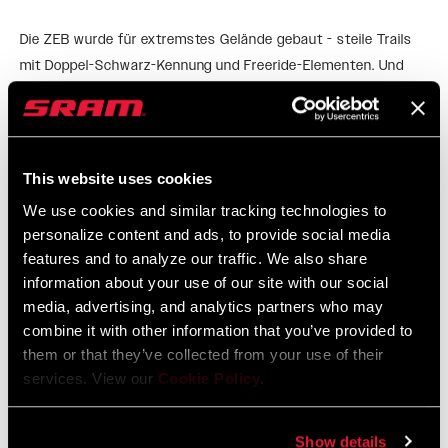
Die ZEB wurde für extremstes Gelände gebaut - steile Trails
mit Doppel-Schwarz-Kennung und Freeride-Elementen. Und
wenn du magst, kannst du mit ihr auch wieder rauf
pedallieren. Die Delta RC-Dämpfung verfügt über einen intuitiv
MEHR DAZU
zu bedienenden Druckstufen-Einsteller, mit dem das Setup
schnell, leicht verständlich und kommunizierbar wird. Die ZEB
This website uses cookies
bietet die Gelassenheit, die Fahrer brauchen, um damit
We use cookies and similar tracking technologies to
EIGENSCHAFTEN
selbstbewusst ihre Line nicht nur auszuwählen, sondern sie
personalize content and ads, to provide social media
auch zu halten - egal wie extrem der Trail auch ist.
NEU Die Delta RC-Dämpfung mit einfach einzustellender
features and to analyze our traffic. We also share
Druckstufe und unabhängiger Zugstufe bietet intuitive
information about your use of our site with our social
Regler und eine fast lautlose Performance, damit du dich
media, advertising, and analytics partners who may
auf den Trail konzentrieren kannst.
combine it with other information that you’ve provided to
them or that they’ve collected from your use of their
DebonAir+-Luftfeder mit idealer Balance aus Sensibilität
services. View our
Cookie Policy
.
bei kleinen Schlägen und vollen Gegenhalt im mittleren und
letzten Federwegsbereich, damit jeder Fahrer sich auch im
groben Gelände selbstsicher fühlt.
Show details