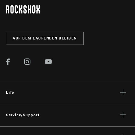
Einrichtung, Verwendung und Wartung der Komponenten
benötigt.
BESUCHEN SIE DIE PRODUKTSERVICE-SEITE
AUF DEM LAUFENDEN BLEIBEN
Life
Geschichten
Kultur
Service/Support
Rider Support