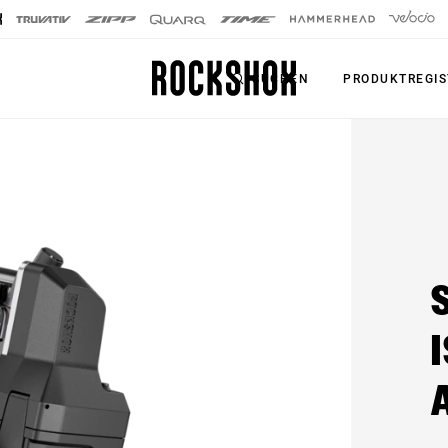
SUCHEN
PRODUKTREGIS
PRODUKTE
SERIE
SIGNATURE
Federgabeln
FEDERGABELN
Dämpfer
SID SL
Sattelstützen
SID
Fernbedienungen
Pike
Upgrade Kits
Lyrik
Zubehör
ZEB
Axles
BoXXer