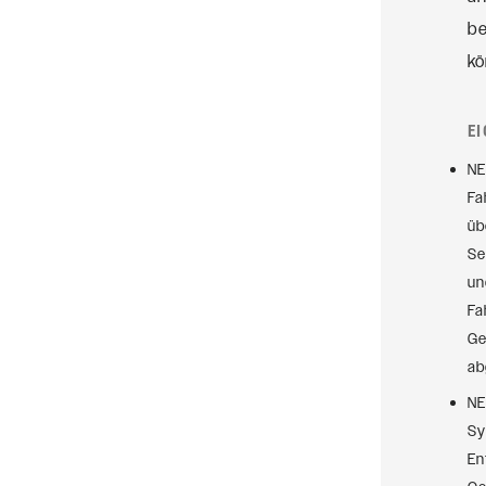
be
kö
E
NE
Fa
üb
Se
un
Fa
Ge
ab
NE
Sy
En