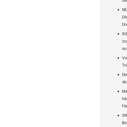
Ge
NE
Dä
Dr
80
zu
au
Vo
Tr
Di
di
Ma
hä
Fa
SR
Be