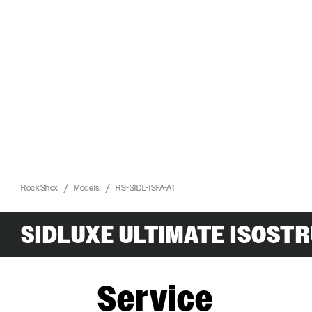
RockShox
Models
RS-SIDL-ISFA-A1
SIDLUXE ULTIMATE ISOST
Service