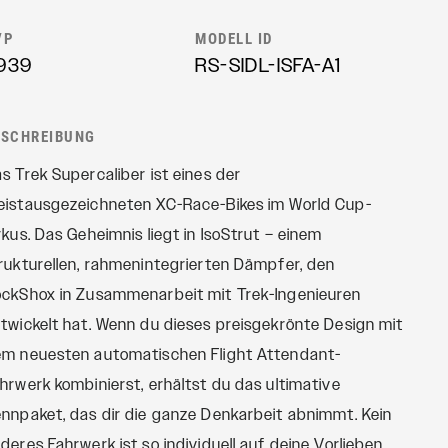
FERNBEDIENUNGEN
Revelation
VP
MODELL ID
OneLoc
Sektor
939
RS-SIDL-ISFA-A1
TwistLoc
Yari
XC
ESCHREIBUNG
s Trek Supercaliber ist eines der
istausgezeichneten XC-Race-Bikes im World Cup-
rkus. Das Geheimnis liegt in IsoStrut – einem
rukturellen, rahmenintegrierten Dämpfer, den
ckShox in Zusammenarbeit mit Trek-Ingenieuren
twickelt hat. Wenn du dieses preisgekrönte Design mit
m neuesten automatischen Flight Attendant-
hrwerk kombinierst, erhältst du das ultimative
nnpaket, das dir die ganze Denkarbeit abnimmt. Kein
deres Fahrwerk ist so individuell auf deine Vorlieben