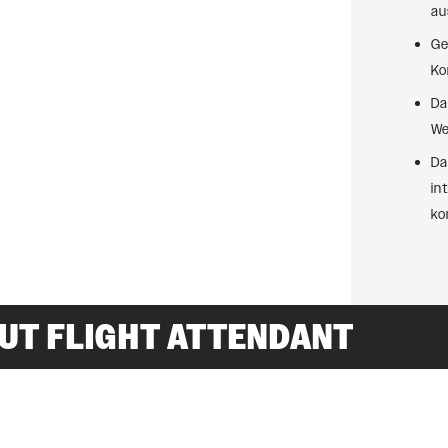
au
Ge
Ko
Da
We
Da
in
ko
RUT FLIGHT ATTENDANT