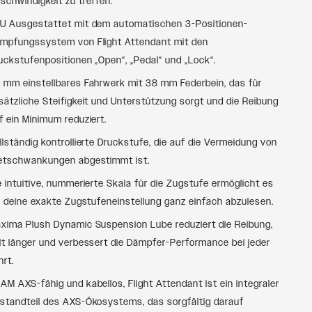
schwindigkeit zu treffen.
U Ausgestattet mit dem automatischen 3-Positionen-
mpfungssystem von Flight Attendant mit den
uckstufenpositionen „Open“, „Pedal“ und „Lock“.
 mm einstellbares Fahrwerk mit 38 mm Federbein, das für
sätzliche Steifigkeit und Unterstützung sorgt und die Reibung
f ein Minimum reduziert.
llständig kontrollierte Druckstufe, die auf die Vermeidung von
etschwankungen abgestimmt ist.
e intuitive, nummerierte Skala für die Zugstufe ermöglicht es
r, deine exakte Zugstufeneinstellung ganz einfach abzulesen.
xima Plush Dynamic Suspension Lube reduziert die Reibung,
lt länger und verbessert die Dämpfer-Performance bei jeder
hrt.
AM AXS-fähig und kabellos, Flight Attendant ist ein integraler
standteil des AXS-Ökosystems, das sorgfältig darauf