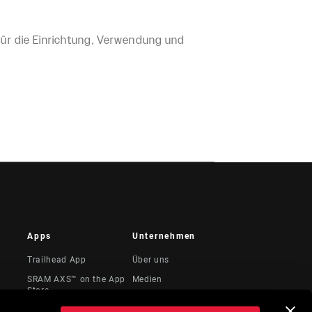
ür die Einrichtung, Verwendung und
Apps
Unternehmen
Trailhead App
Über uns
SRAM AXS™ on the App
Medien
Store
te &
Karriere
SRAM AXS™ on Google