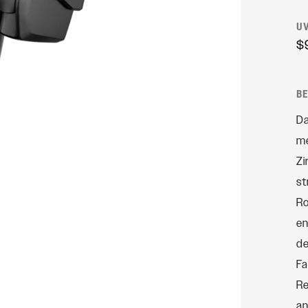
Rudy
U
$
SIGNATURE DÄMPFER
SIDLuxe
B
Deluxe
Da
Deluxe Coil
me
Super Deluxe
Zi
Vivid
st
Vivid Coil
Ro
en
de
Fa
Re
an