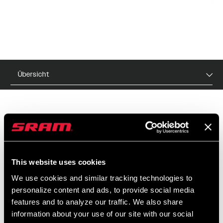
Übersicht
UVP
MODELL ID
$30
TL-RST-ACW-A1
This website uses cookies
We use cookies and similar tracking technologies to
personalize content and ads, to provide social media
EIGENSCHAFTEN
features and to analyze our traffic. We also share
Passend für RockShox Vivid Air-Dämpfer
information about your use of our site with our social