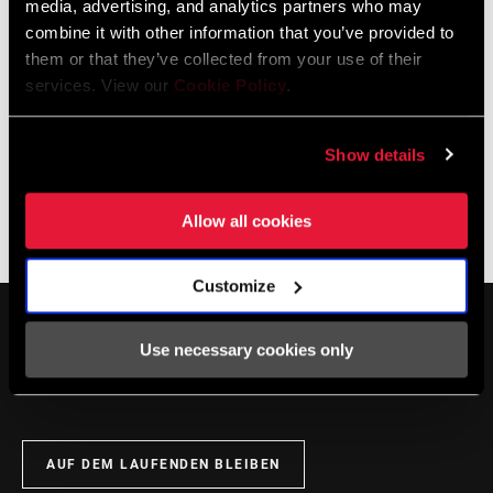
media, advertising, and analytics partners who may
combine it with other information that you’ve provided to
them or that they’ve collected from your use of their
services. View our
Cookie Policy
.
Spezifikationen
Show details
ANWENDUNG
Rear Suspension
Service
Allow all cookies
(TL)
Customize
Im SRAM-Service-Hub
MONTAGE. SERVICE. KOMPATIBILITÄT.
stehen alle Unterlagen zur Verfügung, die man für die
Use necessary cookies only
Einrichtung, Verwendung und Wartung der Komponenten
benötigt.
BESUCHEN SIE DIE PRODUKTSERVICE-SEITE
AUF DEM LAUFENDEN BLEIBEN