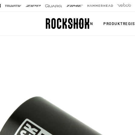
SUCHEN
PRODUKTREGIS
PRODUKTE
SERIE
SIGNATURE
Federgabeln
FEDERGABELN
Dämpfer
SID SL
Sattelstützen
SID
Fernbedienungen
Pike
Upgrade Kits
Lyrik
Zubehör
ZEB
Axles
BoXXer