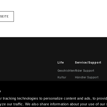
SEITE
Life
Service/Support
Geschichten
Rider Support
Kultur
Händler Support
Handbücher, Dokumen
Videos
s
Rückrufe
 tracking technologies to personalize content and ads, to provid
Garantie
ze our traffic. We also share information about your use of our s