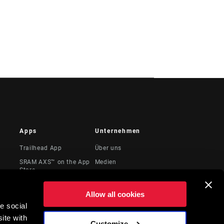
Apps
Unternehmen
Trailhead App
Über uns
SRAM AXS™ on the App
Medien
Store
te &
Karriere
SRAM AXS™ on Google
Logos
Play
Allow all cookies
Locations
e social
AXS Web
ite with
Juristische
ShockWiz
Customize