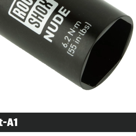
Rudy
SIGNATURE DÄMPFER
SIDLuxe
Deluxe
Deluxe Coil
Super Deluxe
Vivid
Vivid Coil
t-A1