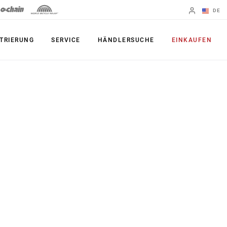
DE
Englisch
TRIERUNG
SERVICE
HÄNDLERSUCHE
EINKAUFEN
Region ändern
FEDERGABELN
DÄMPFER
35
Monarch Plus
Bluto
Monarch
Judy
SATTELSTÜTZE
Paragon
Reverb AXS
Reba
Reverb AXS XPLR
Recon