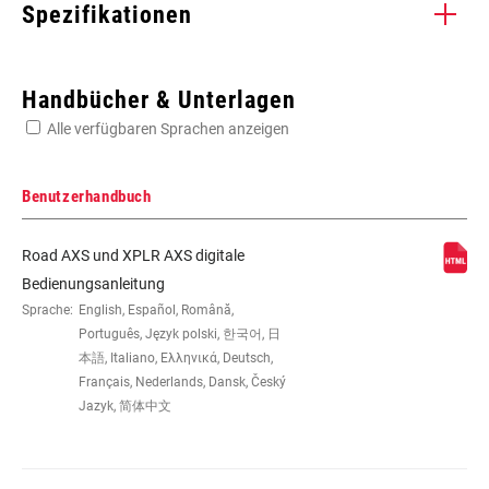
Spezifikationen
Enter serial number or part number for exact specs
Handbücher & Unterlagen
Alle verfügbaren Sprachen anzeigen
Suchen Sie die Seriennummer Ihres Produkts
Benutzerhandbuch
Road AXS und XPLR AXS digitale
KETTENBLATT-VERSATZ
0mm
Bedienungsanleitung
Sprache:
English, Español, Română,
Português, Język polski, 한국어, 日
KETTENTECHNOLOGIE
Road Flattop D1,
本語, Italiano, Ελληνικά, Deutsch,
Road Flattop E1
Français, Nederlands, Dansk, Český
Jazyk, 简体中文
ANTRIEBSSTRANGKONFIGURATION
2x