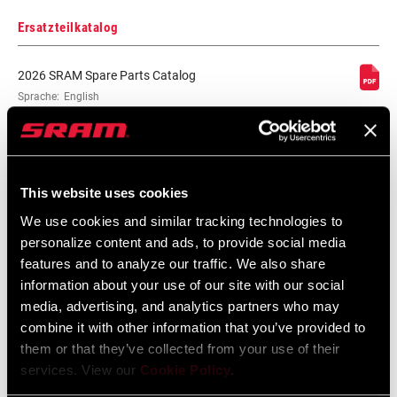
Ersatzteilkatalog
2026 SRAM Spare Parts Catalog
Sprache:
English
72 MB
SRAM Gewährleistung
This website uses cookies
We use cookies and similar tracking technologies to
SRAM und Zipp Gewährleistung
personalize content and ads, to provide social media
604kb
features and to analyze our traffic. We also share
information about your use of our site with our social
media, advertising, and analytics partners who may
combine it with other information that you’ve provided to
them or that they’ve collected from your use of their
Videos
services. View our
Cookie Policy
.
Alle verfügbaren Sprachen anzeigen