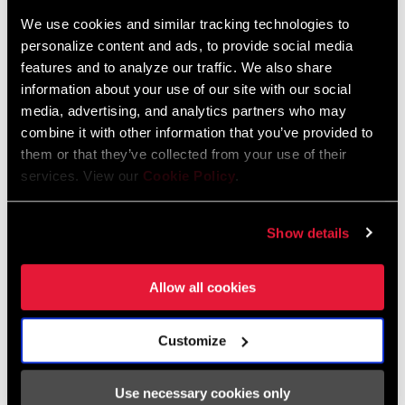
We use cookies and similar tracking technologies to
personalize content and ads, to provide social media
HÄNDLERSUCHE
features and to analyze our traffic. We also share
information about your use of our site with our social
media, advertising, and analytics partners who may
combine it with other information that you’ve provided to
EIGENSCHAFTEN
them or that they’ve collected from your use of their
services. View our
Cookie Policy
.
Das Thread-Mount-Design ist leicht, steif und präzise
In den Kettenblatt-Kombinationen von 46/33, 48/35 und
50/37 erhältlich
Show details
Kompatibel mit allen Flattop-Rennrad-Ketten
Allow all cookies
MEHR EIGENSCHAFTEN ANZEIGEN
Customize
Use necessary cookies only