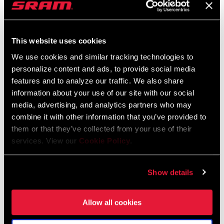
KETTENTECHNOLOGIE
Eagle
Ersatzteilkatalog
ANTRIEBSSTRANGKONFIGURATION
1x
This website uses cookies
2026 SRAM Spare Parts Catalog
Sprache:
English
We use cookies and similar tracking technologies to
72 MB
TECHNOLOGIE (FD)
n/a
personalize content and ads, to provide social media
features and to analyze our traffic. We also share
information about your use of our site with our social
ZAHNSPRUNG VORNE
0
media, advertising, and analytics partners who may
Kompatibilitätskarte
combine it with other information that you’ve provided to
them or that they’ve collected from your use of their
AXS Components Compatibility Map
services. View our
Cookie Policy
.
Sprache:
English
353 KB
Show details
Allow all cookies
SRAM Gewährleistung