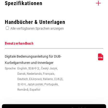
Spezifikationen
Enter serial number or part number for exact specs
Handbücher & Unterlagen
Alle verfügbaren Sprachen anzeigen
Suchen Sie die Seriennummer Ihres Produkts
Benutzerhandbuch
Digitale Bedienungsanleitung für DUB-
KETTENBLATT-VERSATZ
3mm
Kurbelgarnituren und-Innenlager
Sprache:
English, 简体中文, Český Jazyk,
Dansk, Nederlands, Français,
TRETLAGERTECHNOLOGIE
DUB
Deutsch, Ελληνικά, Italiano, 日本語,
한국어, Język polski, Português,
Română, Español
KURBELGARNITURTYP
MTB, MTB Wide