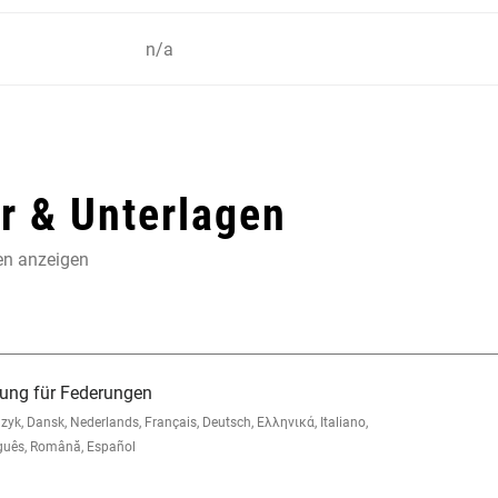
n/a
 & Unterlagen
en anzeigen
ung für Federungen
, Dansk, Nederlands, Français, Deutsch, Ελληνικά, Italiano,
guês, Română, Español