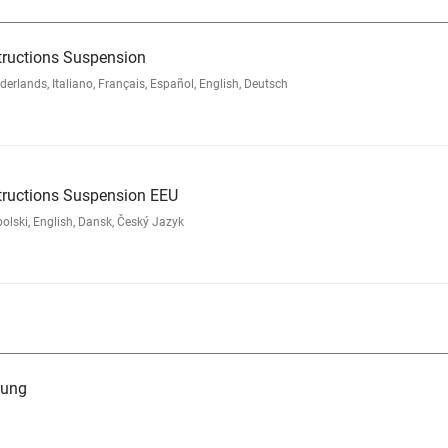
tructions Suspension
lands, Italiano, Français, Español, English, Deutsch
tructions Suspension EEU
lski, English, Dansk, Český Jazyk
tung