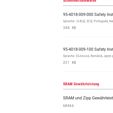
Sicherheitshinweise
95-4018-009-000 Safety Ins
Sprache:
日本語, 官话, Português, Neder
348 KB
95-4018-009-100 Safety Ins
Sprache:
Ελληνικά, Română, Język po
231 KB
SRAM Gewährleistung
SRAM und Zipp Gewährleis
604kb