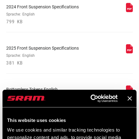
2024 Front Suspension Specifications
Sprache:
English
799 KB
2025 Front Suspension Specifications
Sprache:
English
381 KB
Bottomless Tokens English
Sprache:
English
547 KB
This website uses cookies
We use cookies and similar tracking technologies to
SRAM/RockShox Service Interval
personalize content and ads, to provide social media
Counter Mat