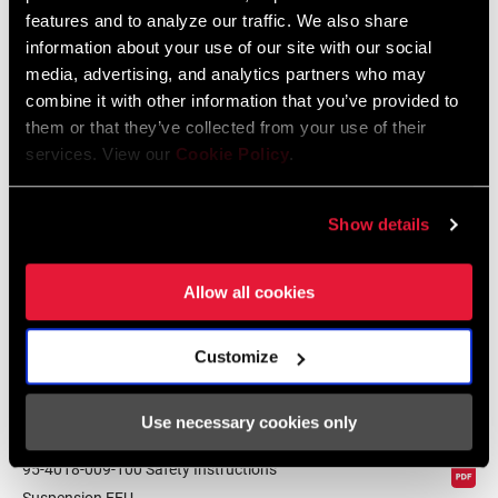
features and to analyze our traffic. We also share
Sprache:
English
information about your use of our site with our social
55 KB
media, advertising, and analytics partners who may
combine it with other information that you’ve provided to
them or that they’ve collected from your use of their
services. View our
Cookie Policy
.
Sicherheitshinweise
Show details
95-4018-009-000 Safety Instructions
Suspension
Allow all cookies
Sprache:
日本語, 官话, Português,
Nederlands, Italiano, Français,
Español, English, Deutsch
Customize
348 KB
Use necessary cookies only
95-4018-009-100 Safety Instructions
Suspension EEU