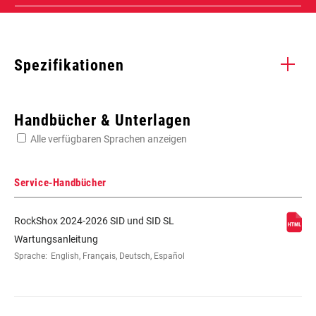
Spezifikationen
Enter serial number or part number for exact specs
Handbücher & Unterlagen
Alle verfügbaren Sprachen anzeigen
Suchen Sie die Seriennummer Ihres Produkts
Service-Handbücher
RockShox 2024-2026 SID und SID SL
SCHUTZBLECH-
n/a
Wartungsanleitung
KOMPATIBILITÄT
Sprache:
English, Français, Deutsch, Español
WEIGHT (G)
1534