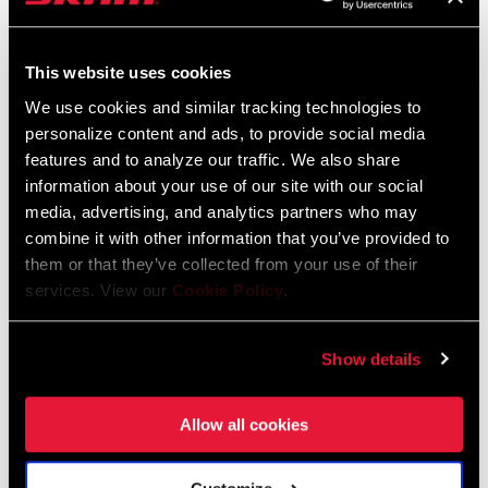
381 KB
This website uses cookies
Bottomless Tokens English
We use cookies and similar tracking technologies to
Sprache:
English
personalize content and ads, to provide social media
547 KB
features and to analyze our traffic. We also share
information about your use of our site with our social
media, advertising, and analytics partners who may
combine it with other information that you’ve provided to
SRAM/RockShox Service Interval
them or that they’ve collected from your use of their
Counter Mat
services. View our
Cookie Policy
.
Sprache:
English
55 KB
Show details
Allow all cookies
Sicherheitshinweise