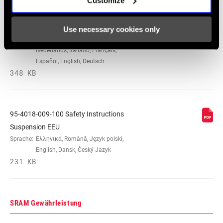
Customize
95-4018-009-000 Safety Instructions
Suspension
Use necessary cookies only
Sprache:
日本語, 官话, Português,
Nederlands, Italiano, Français,
Español, English, Deutsch
348 KB
95-4018-009-100 Safety Instructions
Suspension EEU
Sprache:
Ελληνικά, Română, Język polski,
English, Dansk, Český Jazyk
231 KB
SRAM Gewährleistung