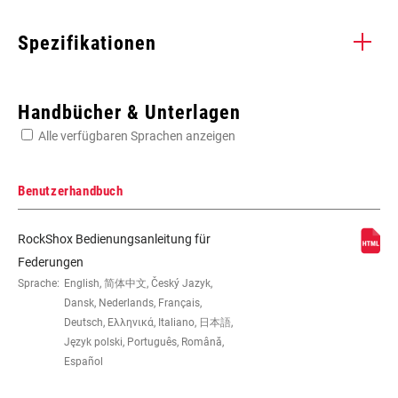
Spezifikationen
Enter serial number or part number for exact specs
Handbücher & Unterlagen
Alle verfügbaren Sprachen anzeigen
Suchen Sie die Seriennummer Ihres Produkts
Benutzerhandbuch
RockShox Bedienungsanleitung für
SCHUTZBLECH-
n/a
Federungen
KOMPATIBILITÄT
Sprache:
English, 简体中文, Český Jazyk,
Dansk, Nederlands, Français,
Deutsch, Ελληνικά, Italiano, 日本語,
WEIGHT (G)
1428
Język polski, Português, Română,
Español