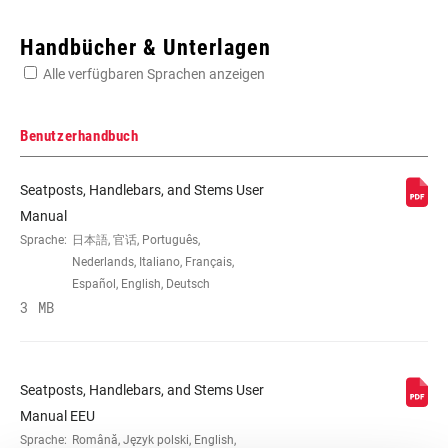
Enter serial number or part number for exact specs
Handbücher & Unterlagen
Alle verfügbaren Sprachen anzeigen
Suchen Sie die Seriennummer Ihres Produkts
Benutzerhandbuch
Seatposts, Handlebars, and Stems User
MATERIAL (SP/ST)
Unidirectional Carbon
Manual
Sprache:
日本語, 官话, Português,
Nederlands, Italiano, Français,
ROHRDURCHMESSER
27.2mm, 30.9mm, 31.6mm
Español, English, Deutsch
3 MB
SATTELSTÜTZENLÄNGE
350mm, 400mm
Seatposts, Handlebars, and Stems User
FARBE (SP)
Blue, Natural Carbon, Red
Manual EEU
Sprache:
Română, Język polski, English,