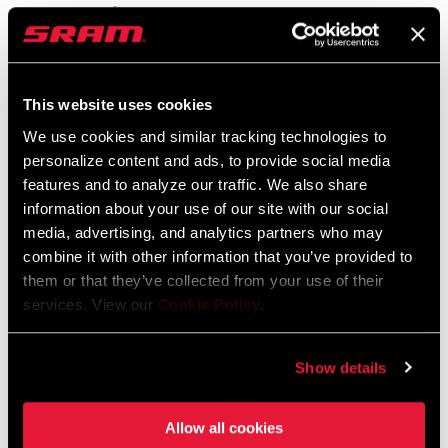
Dansk, Český Jazyk
HARDWARE
Titanium
3 MB
KLEMMENMATERIAL
Al-7050, Al-7075
This website uses cookies
Sicherheitshinweise
We use cookies and similar tracking technologies to
VERSATZ/RÜCKVERSATZ
0mm, 25mm
personalize content and ads, to provide social media
Bar Stem Seatpost Safety Instructions
features and to analyze our traffic. We also share
Sprache:
日本語, 官话, Português,
information about your use of our site with our social
Nederlands, Italiano, Français,
media, advertising, and analytics partners who may
Español, English, Deutsch
combine it with other information that you’ve provided to
274 KB
them or that they’ve collected from your use of their
services. View our
Cookie Policy
.
Bar Stem Seatpost Safety Instructions
Show details
EEU
253 KB
Allow all cookies