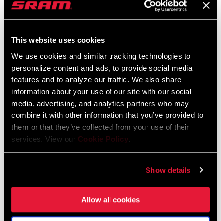
This website uses cookies
We use cookies and similar tracking technologies to
personalize content and ads, to provide social media
features and to analyze our traffic. We also share
@LLORI_THE_SHARPEST
information about your use of our site with our social
media, advertising, and analytics partners who may
combine it with other information that you’ve provided to
them or that they’ve collected from your use of their
services. View our
Cookie Policy
.
Show details
Allow all cookies