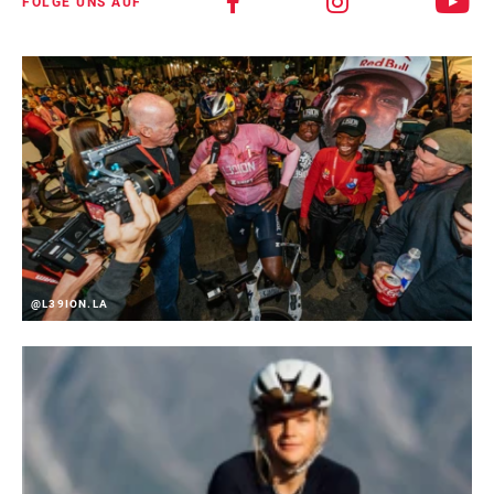
FOLGE UNS AUF
@L39ION.LA