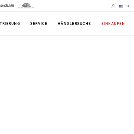
DE
Englisch
TRIERUNG
SERVICE
HÄNDLERSUCHE
EINKAUFEN
Region ändern
PRODUKTE
Shifter
Kettenblatt
Bremsen
Kassetten
Schaltwerke
Ketten
Kurbelgarnituren
Zubehör
Powermeter
Apps
Spider Dampers
UDH, das
Universal-
Innenlager