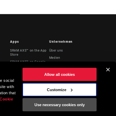
Apps
Unternehmen
SRAM AXS™ on the App
Über uns
Store
Medien
SRAM AXS™ on Google
te &
Karriere
Play
Logos
AXS Web
Allow all cookies
Locations
e social
ite with
Juristische
Customize
Ressourcen
tion that
Cookie
Use necessary cookies only