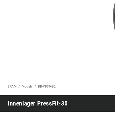
Eagle 70
ROAD HOME
Eagle 1987 -
Limitierte Auflage
MOUNTAINBIKE HOME
SRAM
Models
BB-PF30-B2
Innenlager PressFit-30