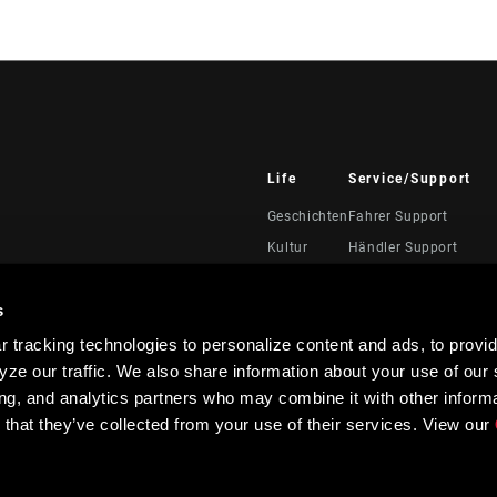
Life
Service/Support
Geschichten
Fahrer Support
Kultur
Händler Support
Handbücher, Dokumen
Videos
s
Rückrufe
 tracking technologies to personalize content and ads, to provid
Garantie
ze our traffic. We also share information about your use of our s
Produktregistrierung
ing, and analytics partners who may combine it with other informa
 that they’ve collected from your use of their services. View our