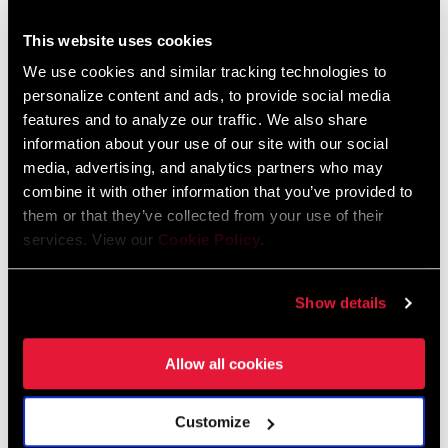
This website uses cookies
HÄNDLERSUCHE
We use cookies and similar tracking technologies to
personalize content and ads, to provide social media
features and to analyze our traffic. We also share
information about your use of our site with our social
EIGENSCHAFTEN
media, advertising, and analytics partners who may
combine it with other information that you’ve provided to
Diese Kette ist Bestandteil des SRAM-1x™-Antriebssystems.
them or that they’ve collected from your use of their
Optimiert für die Verwendung mit X-Sync™-Kettenblättern für
services. View our
Cookie Policy
.
zuverlässige Elffach-Schaltleistung
Mit allen SRAM-1x™-Antrieben kompatibel
Show details
Allow all cookies
Customize
Technologien