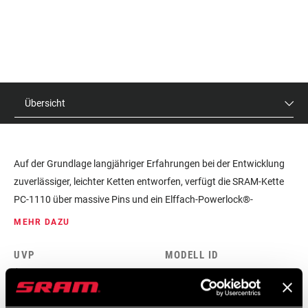
Übersicht
Auf der Grundlage langjähriger Erfahrungen bei der Entwicklung
zuverlässiger, leichter Ketten entworfen, verfügt die SRAM-Kette
PC-1110 über massive Pins und ein Elffach-Powerlock®-
Kettenschloss. Sie bietet geschmeidiges, effizientes Schalten, auf
MEHR DAZU
das du dich bei jeder Tour blind verlassen kannst.
UVP
MODELL ID
$22
CN-1110-A1