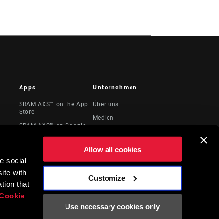
Apps
Unternehmen
SRAM AXS™ on the App
Über uns
Store
Medien
SRAM AXS™ on Google
te &
Karriere
Play
Logos
AXS Web
Allow all cookies
Locations
e social
ite with
Juristische
Customize
Ressourcen
tion that
Cookie
Use necessary cookies only