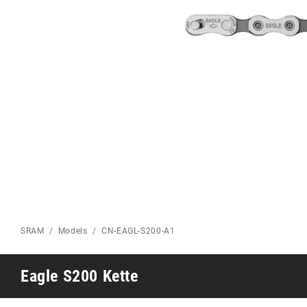
Eagle 70
ROAD HOME
Eagle 1987 -
Limitierte Auflage
MOUNTAINBIKE HOME
SRAM
Models
CN-EAGL-S200-A1
Eagle S200 Kette