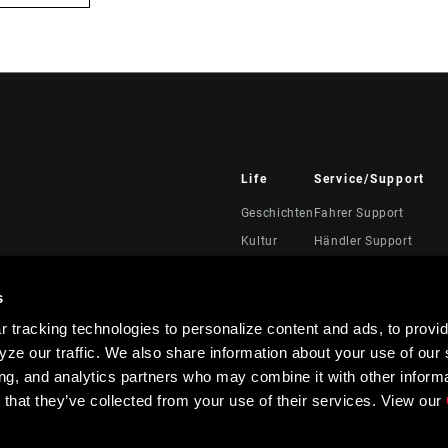
Life
Service/Support
Geschichten
Fahrer Support
Kultur
Händler Support
Handbücher, Dokumen
Videos
s
Rückrufe
 tracking technologies to personalize content and ads, to provid
Garantie
ze our traffic. We also share information about your use of our s
Produktregistrierung
ing, and analytics partners who may combine it with other informa
 that they’ve collected from your use of their services. View our