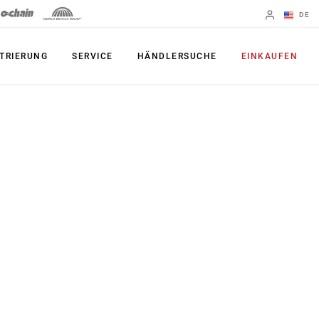
DE
Englisch
TRIERUNG
SERVICE
HÄNDLERSUCHE
EINKAUFEN
Region ändern
PRODUKTE
Shifter
Kettenblatt
Bremsen
Kassetten
Schaltwerke
Ketten
Kurbelgarnituren
Zubehör
Powermeter
Apps
Spider Dampers
UDH, das
Universal-
Innenlager