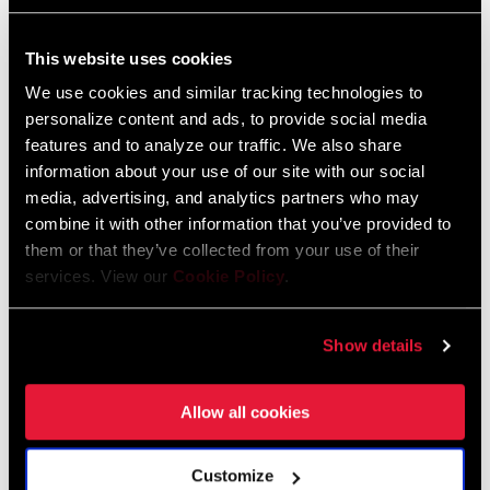
HÄNDLERSUCHE
This website uses cookies
We use cookies and similar tracking technologies to
personalize content and ads, to provide social media
features and to analyze our traffic. We also share
information about your use of our site with our social
EIGENSCHAFTEN
media, advertising, and analytics partners who may
Die zupackende, schmale Zahnform und die angeschrägten
combine it with other information that you’ve provided to
Übergänge halten die Kette auch bei Schräglauf unter
them or that they’ve collected from your use of their
Kontrolle.
services. View our
Cookie Policy
.
Aussparungen für gute Selbstreinigung
Integraler Bestandteil von SRAM 1x™-Antrieben
Show details
Allow all cookies
Customize