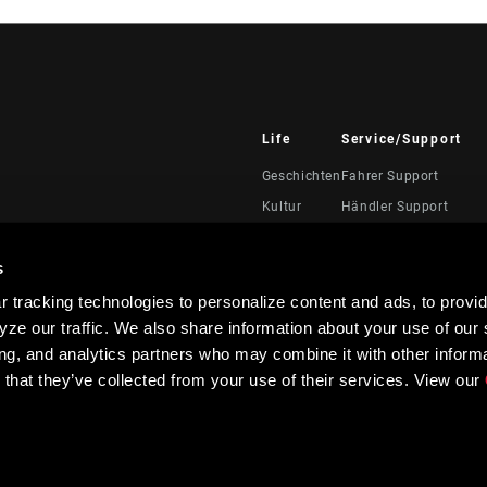
Life
Service/Support
Geschichten
Fahrer Support
Kultur
Händler Support
Handbücher, Dokumen
Videos
s
Rückrufe
 tracking technologies to personalize content and ads, to provid
Garantie
ze our traffic. We also share information about your use of our s
Produktregistrierung
ing, and analytics partners who may combine it with other informa
 that they’ve collected from your use of their services. View our
TEN.
Richtlinien zur Barrierefreiheit
Kontrast