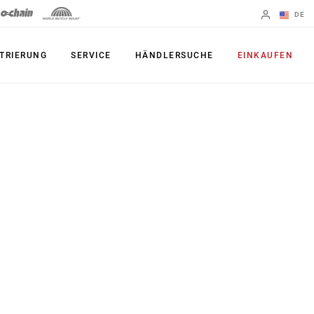
DE
Englisch
TRIERUNG
SERVICE
HÄNDLERSUCHE
EINKAUFEN
Region ändern
PRODUKTE
Shifter
Kettenblatt
Bremsen
Kassetten
Schaltwerke
Ketten
Kurbelgarnituren
Zubehör
Powermeter
Apps
Spider Dampers
UDH, das
Universal-
Innenlager