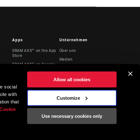
Apps
Unternehmen
SRAM AXS™ on the App
Über uns
Store
Medien
SRAM AXS™ on Google
te &
Karriere
Play
Logos
AXS Web
Allow all cookies
Locations
e social
ite with
Juristische
Customize
Ressourcen
tion that
Cookie
Use necessary cookies only
Englisch
DE