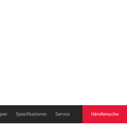
Schaltauge
gien
Spezifikationen
Service
Händlersuche