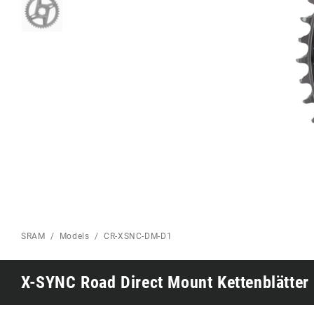
Eagle 70
ROAD HOME
Eagle 1987 -
Limitierte Auflage
MOUNTAINBIKE HOME
SRAM
Models
CR-XSNC-DM-D1
X-SYNC Road Direct Mount Kettenblätter