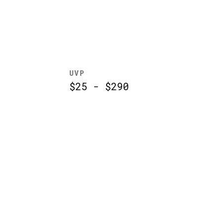
UVP
$25 - $290