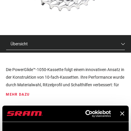
Übersicht
Die PowerGlide™-1050-Kassette folgt einem innovativen Ansatz in
der Konstruktion von 10-fach-Kassetten. Ihre Performance wurde
durch Materialwahl, Ritzelprofil und Schalthilfen verbessert: für
schnelles und verlässliches Schalten mit indexierten Hebeln. Die
MEHR DAZU
Kassette setzt auf ein Semi-Spider-Design für ein optimales
Verhältnis von Steifigkeit und Gewicht. Sie ist in zahlreichen
UVP
MODELL ID
Konfigurationen verfügbar, um ein möglichst breites
$85
CS-PG-1050-A1
Nutzungsspektrum abzudecken.