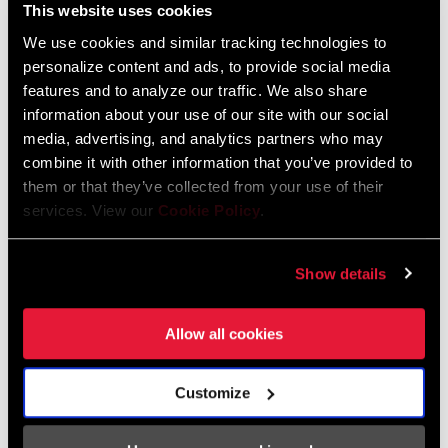
This website uses cookies
We use cookies and similar tracking technologies to
HÄNDLERSUCHE
personalize content and ads, to provide social media
features and to analyze our traffic. We also share
information about your use of our site with our social
media, advertising, and analytics partners who may
EIGENSCHAFTEN
combine it with other information that you’ve provided to
them or that they’ve collected from your use of their
PowerGlide II™-Schaltperformance
services. View our
Cookie Policy
.
Einfache und zuverlässige Konstruktion
Show details
Allow all cookies
Technologien
Customize
PowerGlide II