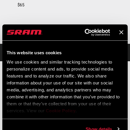
$65
Übersicht
This website uses cookies
We use cookies and similar tracking technologies to
personalize content and ads, to provide social media
features and to analyze our traffic. We also share
Der SRAM Akku ist die Energiequelle für alle eTap®- und AXS™-
information about your use of our site with our social
Komponenten. Die Akku-Einheit ist für eTap® AXS™-Schaltwerke
media, advertising, and analytics partners who may
und -Umwerfer, aber auch für Eagle AXS™-Schaltwerke und die
combine it with other information that you’ve provided to
RockShox Reverb AXS™-Dropper-Sattelstütze geeignet.
MEHR DAZU
them or that they’ve collected from your use of their
services. View our
Cookie Policy
.
UVP
MODELL ID
$65
EP-EAC-BAT-A1
Show details