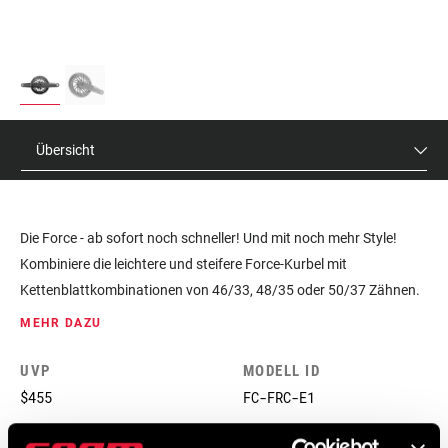
Übersicht
Die Force - ab sofort noch schneller! Und mit noch mehr Style!
Kombiniere die leichtere und steifere Force-Kurbel mit
Kettenblattkombinationen von 46/33, 48/35 oder 50/37 Zähnen.
Unsere X-Range-Übersetzung sorgt dafür, dass sich die
MEHR DAZU
Trittfrequenz beim Schalten vorne so wenig wie möglich ändert
und maximiert so deine Fähigkeit, immer volle Leistung zu bringen
UVP
MODELL ID
- ob bei Anstiegen, bei Abfahrten oder in der Ebene.
$455
FC-FRC-E1