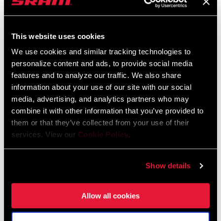
HÄNDLERSUCHE
This website uses cookies
We use cookies and similar tracking technologies to
personalize content and ads, to provide social media
features and to analyze our traffic. We also share
EIGENSCHAFTEN
information about your use of our site with our social
Einteiliges 2x-Kettenblatt führt zu einer leichteren, steiferen
media, advertising, and analytics partners who may
und haltbareren Kurbelgarnitur
combine it with other information that you’ve provided to
them or that they’ve collected from your use of their
Die X-Range-Übersetzungstechnologie bietet dir eine größere
services. View our
Cookie Policy
.
Übersetzungsbandbreite und eine sanftere Gangabstufung,
damit du immer im richtigen Gang bist
Show details
Knackige und präzise Schaltvorgänge vorne
MEHR EIGENSCHAFTEN ANZEIGEN
Allow all cookies