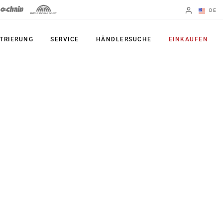
DE
Englisch
TRIERUNG
SERVICE
HÄNDLERSUCHE
EINKAUFEN
Region ändern
PRODUKTE
Shifter
Kettenblatt
Bremsen
Kassetten
Schaltwerke
Ketten
Kurbelgarnituren
Zubehör
Powermeter
Apps
Spider Dampers
UDH, das
Universal-
Innenlager