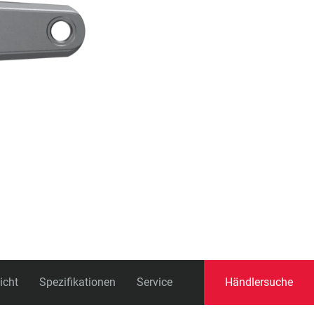
Schaltauge
icht
Spezifikationen
Service
Händlersuche