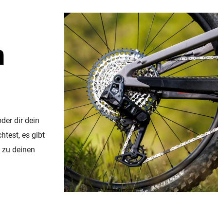
n
der dir dein
test, es gibt
t zu deinen