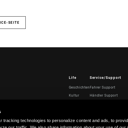
ICE-SEITE
Life
Service/Support
Geschichten
Fahrer Support
Kultur
Händler Support
Handbücher, Dokumen
Videos
s
Rückrufe
 tracking technologies to personalize content and ads, to provid
Garantie
ze our traffic. We also share information about your use of our s