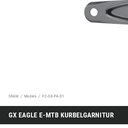
Eagle 70
ROAD HOME
Eagle 1987 -
Limitierte Auflage
MOUNTAINBIKE HOME
SRAM
Models
FC-GX-PA-D1
GX EAGLE E-MTB KURBELGARNITUR