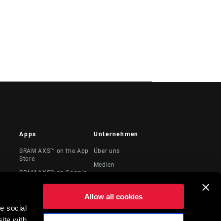
Apps
Unternehmen
SRAM AXS™ on the App
Über uns
Store
Medien
SRAM AXS™ on Google
te &
Karriere
Play
Logos
AXS Web
Allow all cookies
Locations
e social
ite with
Juristische