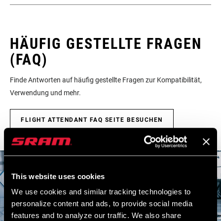
TRETLAGERTECHNOLOGIE
DUB
Im SRAM-Service-Hub
MONTAGE. SERVICE. KOMPATIBILITÄT.
stehen alle Unterlagen zur Verfügung, die man für die Einrichtung,
KURBELGARNITURTYP
MTB, MTB Wide
Verwendung und Wartung der Komponenten benötigt.
HÄUFIG GESTELLTE FRAGEN
(FAQ)
BESUCHEN SIE DIE PRODUKTSERVICE-SEITE
KETTENTECHNOLOGIE
11 Speed
Powerchain, Eagle
Finde Antworten auf häufig gestellte Fragen zur Kompatibilität,
Verwendung und mehr.
ANTRIEBSSTRANGKONFIGURATION
01
/ 06
1x
FLIGHT ATTENDANT FAQ SEITE BESUCHEN
TECHNOLOGIE (FD)
n/a
ZAHNSPRUNG VORNE
0
This website uses cookies
We use cookies and similar tracking technologies to
personalize content and ads, to provide social media
features and to analyze our traffic. We also share