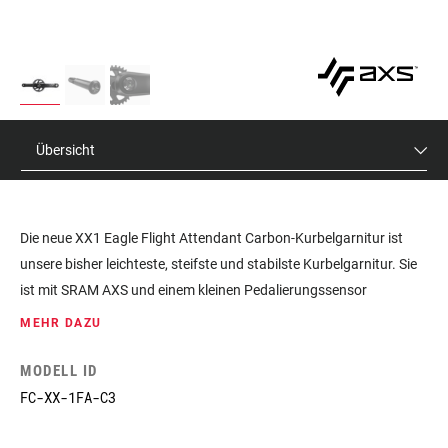
Übersicht
Die neue XX1 Eagle Flight Attendant Carbon-Kurbelgarnitur ist
unsere bisher leichteste, steifste und stabilste Kurbelgarnitur. Sie
ist mit SRAM AXS und einem kleinen Pedalierungssensor
ausgestattet, der die Eingaben des Fahrers in Echtzeit erfasst und
MEHR DAZU
das Flight Attendant Controlmodul benachrichtigt, sobald du dich
bewegst.
MODELL ID
FC-XX-1FA-C3