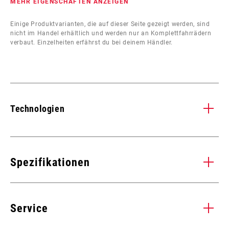
MEHR EIGENSCHAFTEN ANZEIGEN
Einige Produktvarianten, die auf dieser Seite gezeigt werden, sind
nicht im Handel erhältlich und werden nur an Komplettfahrrädern
verbaut. Einzelheiten erfährst du bei deinem Händler.
Technologien
CARBON TUNED™
B
Festigkeit und Steifigkeit, wo du sie brauchst, geringes Gewicht,
BOO
Spezifikationen
wo du es möchtest. Das SRAM Design mit der exklusiven
wel
Carbon-Ummantelung erhöht die Dicke und Steifigkeit in
Ket
KETTENBLATT-VERSATZ
Bereichen mit besonders hoher Belastung. Die zulaufende,
3mm
Anz
Service
stufige Carbon-Architektur sorgt für größtmögliche
Rei
Gewichtsersparnis ohne Einbußen bei der Festigkeit.
bie