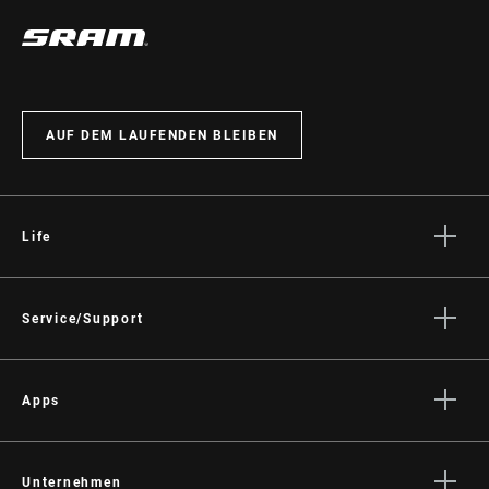
AUF DEM LAUFENDEN BLEIBEN
Life
Geschichten
Kultur
Service/Support
Fahrer Support
Händler Support
Apps
Handbücher, Dokumente & Videos
SRAM AXS™ on the App Store
Rückrufe
SRAM AXS™ on Google Play
Unternehmen