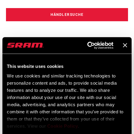
problemlose Schaltvorgänge ermöglicht. Die X0 Transmission ISIS
Kurbelgarnitur ist kompatibel mit Bosch und Brose. Die X0 Flattop
HÄNDLERSUCHE
Transmission Kette hat ein X0-spezifisches Dark Polar-Finish und
verfügt über eine PVD-Beschichtung für unglaubliche Korrosions-
und Verschleißfestigkeit. Mit massiven Nieten vollständig für E-
MTBs zugelassen. Der AXS Pod Ultimate verfügt über ein „Click
EIGENSCHAFTEN
and Fire“-Design mit zwei Knöpfen und verwandelt jeden Befehl
Inklusive Clip-on-Schutz
des Fahrers in eine viel persönlichere Erfahrung für alle deine AXS-
This website uses cookies
X0 Eagle Transmission Schaltwerk
Bedienelemente.
We use cookies and similar tracking technologies to
X0 Eagle Transmission Kassette 10-52Z
personalize content and ads, to provide social media
MEHR EIGENSCHAFTEN ANZEIGEN
features and to analyze our traffic. We also share
information about your use of our site with our social
media, advertising, and analytics partners who may
combine it with other information that you’ve provided to
them or that they’ve collected from your use of their
services. View our
Cookie Policy
.