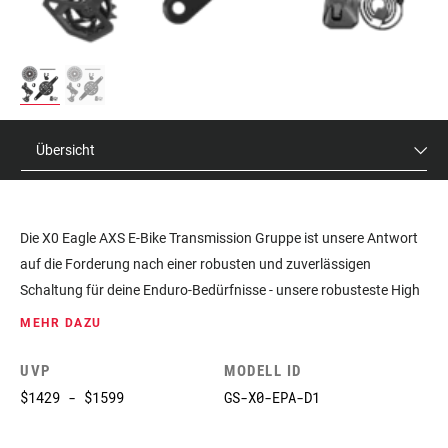
Übersicht
Die X0 Eagle AXS E-Bike Transmission Gruppe ist unsere Antwort
auf die Forderung nach einer robusten und zuverlässigen
Schaltung für deine Enduro-Bedürfnisse - unsere robusteste High
Performance Schaltung. Unsere neuen Transmissions verfolgen
MEHR DAZU
einen ganzheitlichen Ansatz für die Schaltung eines Fahrrads: Das
gesamte System ist synchronisiert und bietet dir ein überragendes
UVP
MODELL ID
Fahrgefühl. Das Schalten unter Last wird bei der X0-Kassette
$1429 - $1599
GS-X0-EPA-D1
durch eine Kombination aus X-SYNC-Technologie und Kassetten-
Mapping ermöglicht, die selbst bei der härtesten Kraftübertragung