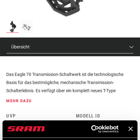
Übersicht
Das Eagle 70 Transmission-Schaltwerk ist die technologische
Basis für das bestmögliche, mechanische Transmission-
Schalterlebnis. Es verfügt über ein komplett neues T-Type
Schaltzug-Übersetzungsverhältnis und sorgt so für die
MEHR DAZU
präzisesten knackigsten Gangsprünge die es je gab - jedes Mal!
Das Eagle 70 Transmission-Schaltwerk bedient sich des selben
UVP
MODELL ID
Full Mount-Designs wie seine elektronischen Geschwister und
$140
RD-70-A1
bringt damit zusätzliche Stabilität und Zuverlässigkeit an jedes
Bike. Der Schaltwerkskörper besitzt auch austauschbare Skid