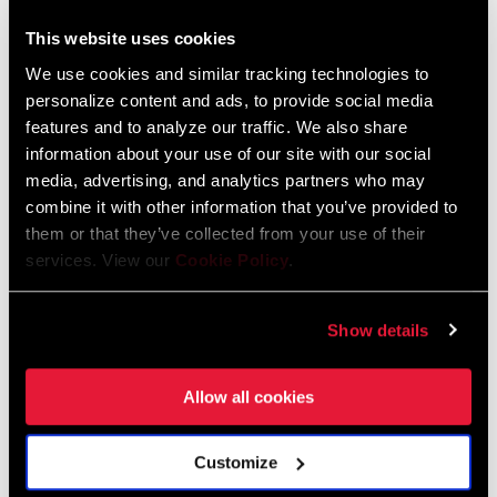
Plates, wie die GX, XO oder die Eagle 90 und teilt auch sonst noch
This website uses cookies
viele Qualitäten - wie die Reparierbarkeit - mit diesen High-End-
HÄNDLERSUCHE
We use cookies and similar tracking technologies to
Schaltwerken.
personalize content and ads, to provide social media
features and to analyze our traffic. We also share
information about your use of our site with our social
EIGENSCHAFTEN
media, advertising, and analytics partners who may
combine it with other information that you’ve provided to
Robustes Full Mount-Design
them or that they’ve collected from your use of their
T-Type Kompatibilität
services. View our
Cookie Policy
.
Austauschbare Bauteile: Skid-Plates, äußere Parallelogramm-
Glieder, Schaltkäfig und Schaltkäfigbaugruppe
Show details
MEHR EIGENSCHAFTEN ANZEIGEN
Allow all cookies
Einige Produktvarianten, die auf dieser Seite gezeigt werden, sind
nicht im Handel erhältlich und werden nur an Komplettfahrrädern
verbaut. Einzelheiten erfährst du bei deinem Händler.
Customize