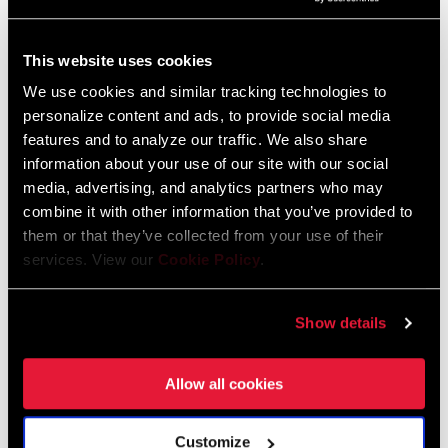
HÄNDLERSUCHE
This website uses cookies
We use cookies and similar tracking technologies to
personalize content and ads, to provide social media
features and to analyze our traffic. We also share
EIGENSCHAFTEN
information about your use of our site with our social
media, advertising, and analytics partners who may
X-HORIZON™ reduziert Schaltkräfte und Kettenschlagen und
combine it with other information that you’ve provided to
verhindert Ghost Shifting.
them or that they’ve collected from your use of their
12-Zahn-Schaltwerkröllchen mit X-SYNC™-Zahnform
services. View our
Cookie Policy
.
Versetztes oberes Schaltwerkröllchen stellt den Abstand
zwischen Röllchen und allen Ritzeln automatisch ein.
Show details
MEHR EIGENSCHAFTEN ANZEIGEN
Allow all cookies
Customize