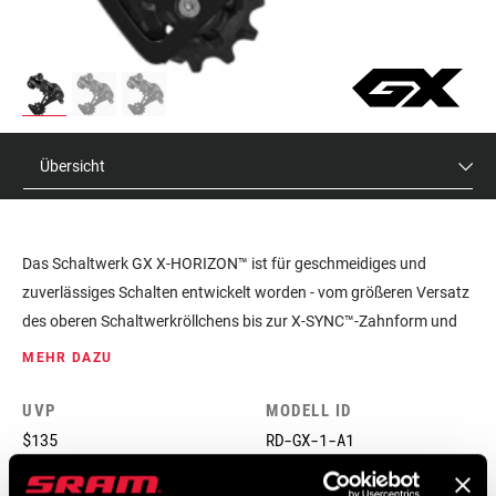
Übersicht
Das Schaltwerk GX X-HORIZON™ ist für geschmeidiges und
zuverlässiges Schalten entwickelt worden - vom größeren Versatz
des oberen Schaltwerkröllchens bis zur X-SYNC™-Zahnform und
den zwölf Zähnen beider Röllchen. Indem es ungewollte
MEHR DAZU
Kettenbewegungen verhindert, schaltet X-HORIZON™ schneller,
eliminiert Ghost Shifting und reduziert Kettenschlagen sowie die
UVP
MODELL ID
zum Schalten nötigen Kräfte. Und durch die Technologie CAGE
$135
RD-GX-1-A1
LOCK™ werden Ein- und Ausbau des Hinterrads einfacher denn je.