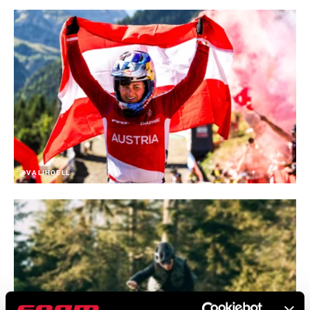
01
/ 05
UMLENKROLLEN-LAGERMATERIAL
Steel
KÄFIGMATERIAL (RD)
Aluminum
ANTRIEBSSTRANGKONFIGURATION
1x
@VALIHOELL
SCHALTWERK MINIMUM
24
(KASSETTE)
KOMMUNIKATIONSPROTOKOLL
n/a
SCHALTTECHNOLOGIE
X-Actuation