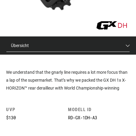
Übersicht
We understand that the gnarly line requires a lot more focus than
a lap of the supermarket. That’s why we packed the GX DH 1x X-
HORIZON™ rear derailleur with World Championship-winning
features, and gave it a price tag that speaks more to the
Wednesday Night Championships. This is a DH derailleur that is
UVP
MODELL ID
easier to shift, is incredibly precise and keeps the unwanted noise
$130
RD-GX-1DH-A3
of chain slap to a minimum, so you can concentrate on the sweet
feeling of nailing your line. GX DH — Get Some.